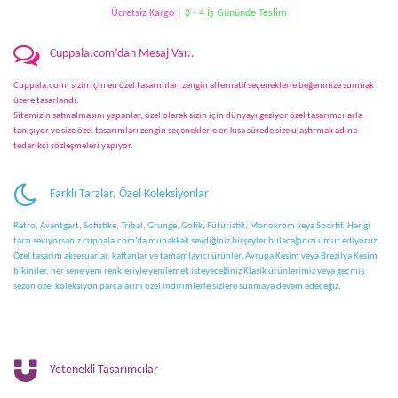
Ücretsiz Kargo
|
3 - 4 İş Gününde Teslim
Cuppala.com’dan Mesaj Var..
Cuppala.com, sizin için en özel tasarımları zengin alternatif seçeneklerle beğeninize sunmak
üzere tasarlandı.
Sitemizin satınalmasını yapanlar, özel olarak sizin için dünyayı geziyor özel tasarımcılarla
tanışıyor ve size özel tasarımları zengin seçeneklerle en kısa sürede size ulaştırmak adına
tedarikçi sözleşmeleri yapıyor.
Farklı Tarzlar, Özel Koleksiyonlar
Retro, Avantgart, Sofistike, Tribal, Grunge, Gotik, Fütüristik, Monokrom veya Sportif..Hangi
tarzı seviyorsanız cuppala.com’da muhakkak sevdiğiniz birşeyler bulacağınızı umut ediyoruz.
Özel tasarım aksesuarlar, kaftanlar ve tamamlayıcı ürünler, Avrupa Kesim veya Brezilya Kesim
bikiniler, her sene yeni renkleriyle yenilemek isteyeceğiniz Klasik ürünlerimiz veya geçmiş
sezon özel koleksiyon parçalarını özel indirimlerle sizlere sunmaya devam edeceğiz.
Yetenekli Tasarımcılar