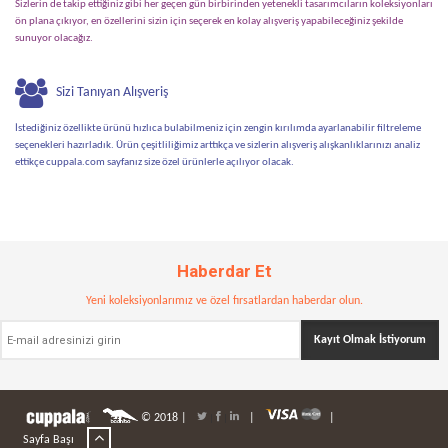
Sizlerin de takip ettiğiniz gibi her geçen gün birbirinden yetenekli tasarımcıların koleksiyonları
ön plana çıkıyor, en özellerini sizin için seçerek en kolay alışveriş yapabileceğiniz şekilde
sunuyor olacağız.
Sizi Tanıyan Alışveriş
İstediğiniz özellikte ürünü hızlıca bulabilmeniz için zengin kırılımda ayarlanabilir filtreleme
seçenekleri hazırladık. Ürün çeşitliliğimiz arttıkça ve sizlerin alışveriş alışkanlıklarınızı analiz
ettikçe cuppala.com sayfanız size özel ürünlerle açılıyor olacak.
Haberdar Et
Yeni koleksiyonlarımız ve özel fırsatlardan haberdar olun.
© 2018 |
|
|
|
|
Sayfa Başı