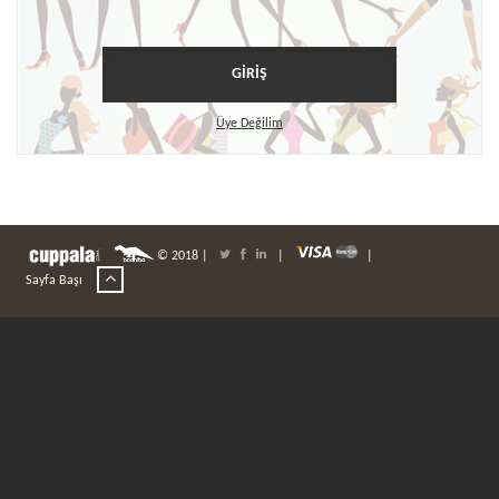
Üye Değilim
© 2018 |
|
|
|
|
Sayfa Başı