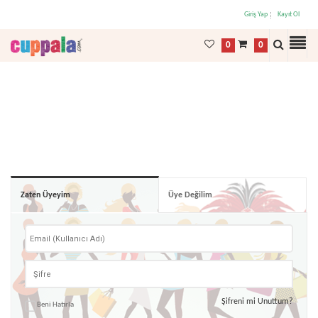
Giriş Yap
Kayıt Ol
0
0
Zaten Üyeyim
Üye Değilim
Şifreni mi Unuttum?
Beni Hatırla